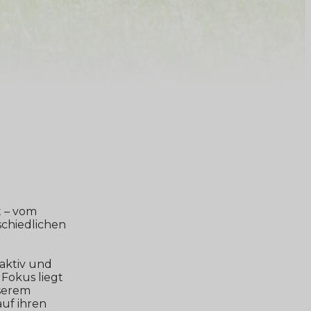
 – vom
schiedlichen
aktiv und
Fokus liegt
serem
auf ihren