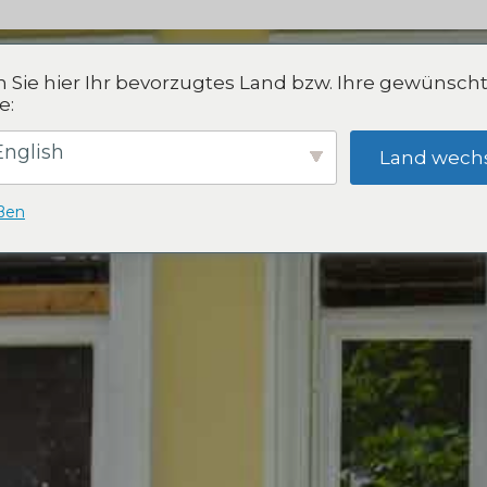
 Sie hier Ihr bevorzugtes Land bzw. Ihre gewünsch
e:
nglish
Land wech
EICHE
eßen
d Pflege
 Handwerk
d Hotellerie
ER
rache –
der
hten