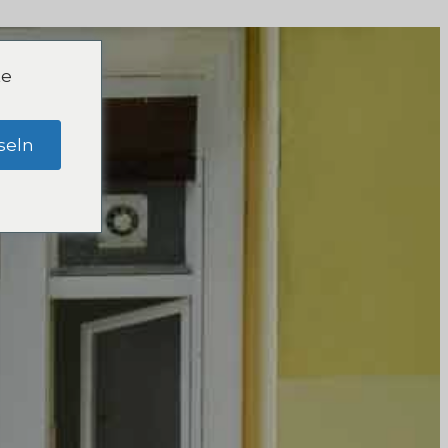
te
seln