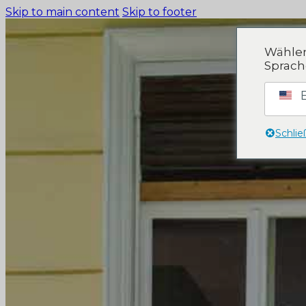
Skip to main content
Skip to footer
Wählen
Sprach
HOME
E
GESCHÄFTSBER
Schli
Gesundheit un
Industrie und
Gastronomie un
FÜR ARBEITGEB
DE
EN
ES
Recruiting – Sp
Integration
Recruiting-Län
Erfolgsgeschic
ÜBER UNS
Unternehmen