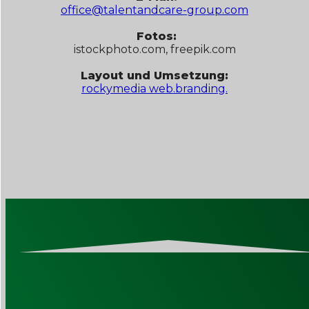
office@talentandcare-group.com
Fotos:
istockphoto.com, freepik.com
Layout und Umsetzung:
rockymedia web.branding.