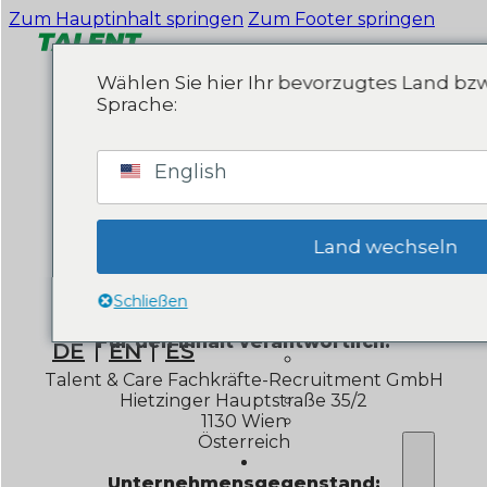
Zum Hauptinhalt springen
Zum Footer springen
Wählen Sie hier Ihr bevorzugtes Land bz
Sprache:
HOME
English
GESCHÄFTSBEREIC
IMPRESSUM
Gesundheit u
Land wechseln
Industrie un
Gastronomie u
Schließen
FÜR ARBEITGEBER
Für den Inhalt verantwortlich:
DE
EN
ES
Recruiting – S
Integration
Talent & Care Fachkräfte-Recruitment GmbH
Recruiting-Lä
Hietzinger Hauptstraße 35/2
Erfolgsgeschi
1130 Wien
Österreich
ÜBER UNS
Unternehmensgegenstand: